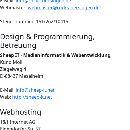
E-Mail:
info@rocks-nersingen.de
Webmaster:
webmaster@rocks-nersingen.de
Steuernummer: 151/262/10415
Design & Programmierung,
Betreuung
Sheep IT - Medieninformatik & Webentwicklung
Kuno Moll
Ziegelweg 4
D-88437 Maselheim
E-Mail:
info@sheep-it.net
Web:
http://sheep-it.net
Webhosting
1&1 Internet AG
Elgendorfer Str. 57